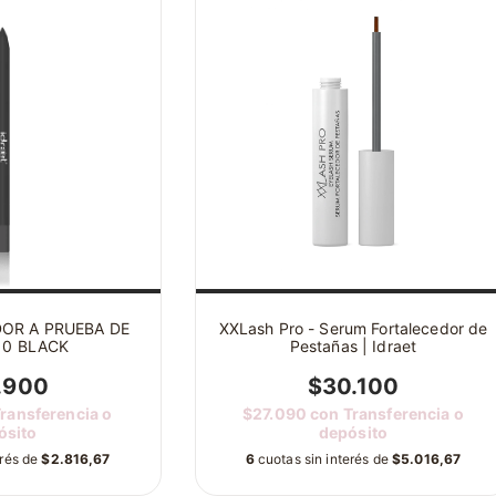
DOR A PRUEBA DE
XXLash Pro - Serum Fortalecedor de
10 BLACK
Pestañas | Idraet
.900
$30.100
ransferencia o
$27.090
con
Transferencia o
ósito
depósito
erés de
$2.816,67
6
cuotas sin interés de
$5.016,67