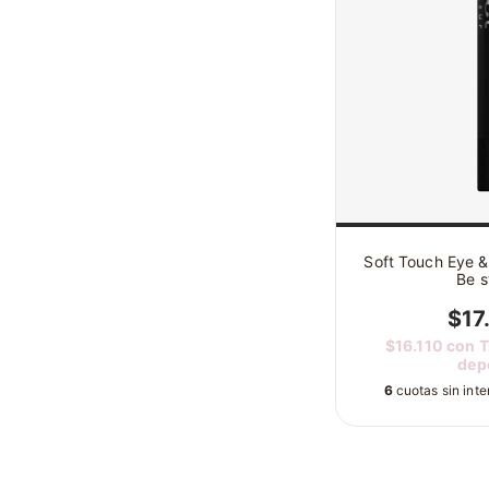
Soft Touch Eye & 
Be s
$17
$16.110
con
T
dep
6
cuotas sin int