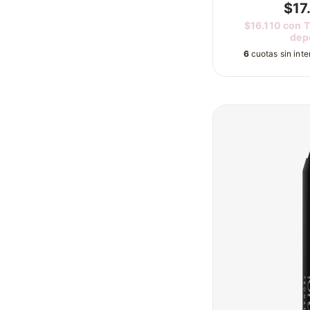
$17
$16.110
con
T
dep
6
cuotas sin int