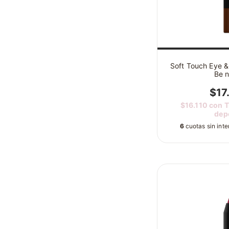
Soft Touch Eye & 
Be 
$17
$16.110
con
T
dep
6
cuotas sin int