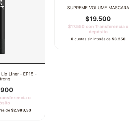
SUPREME VOLUME MASCARA
$19.500
$17.550
con
Transferencia o
depósito
6
cuotas sin interés de
$3.250
Lip Liner - EP15 -
trong
.900
ransferencia o
ósito
erés de
$2.983,33