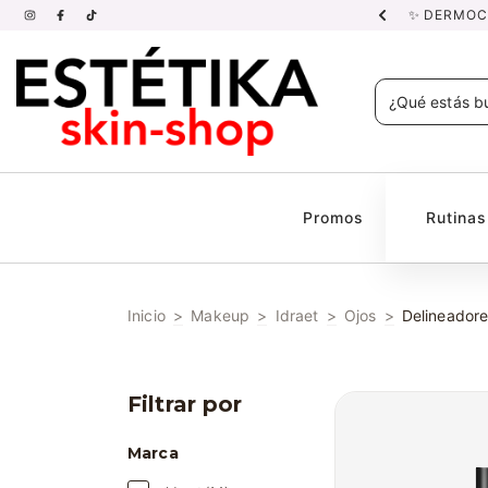
NDADAS POR PROFESIONALES.
✨ DERMOCO
Promos
Rutina
Inicio
>
Makeup
>
Idraet
>
Ojos
>
Delineador
Filtrar por
Marca