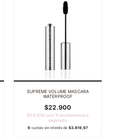
SUPREME VOLUME MASCARA
WATERPROOF
$22.900
$20.610
con
Transferencia o
depósito
6
cuotas sin interés de
$3.816,67