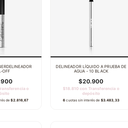
INERDELINEADOR
DELINEADOR LÍQUIDO A PRUEBA DE
L-OFF
AGUA - 10 BLACK
.900
$20.900
ransferencia o
$18.810
con
Transferencia o
ósito
depósito
erés de
$2.816,67
6
cuotas sin interés de
$3.483,33