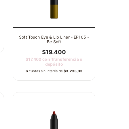
Soft Touch Eye & Lip Liner - EP105 -
Be Soft
$19.400
$17.460
con
Transferencia o
depósito
6
cuotas sin interés de
$3.233,33