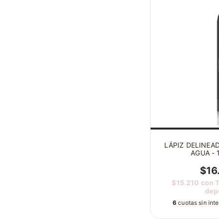
LÁPIZ DELINEA
AGUA - 
$16
$15.210
con
T
dep
6
cuotas sin int