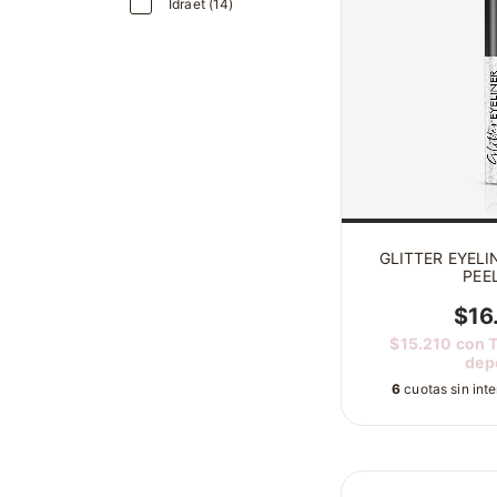
Idraet (14)
GLITTER EYEL
PEE
$16
$15.210
con
T
dep
6
cuotas sin int