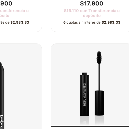
.900
$17.900
ransferencia o
$16.110
con
Transferencia o
ósito
depósito
erés de
$2.983,33
6
cuotas sin interés de
$2.983,33