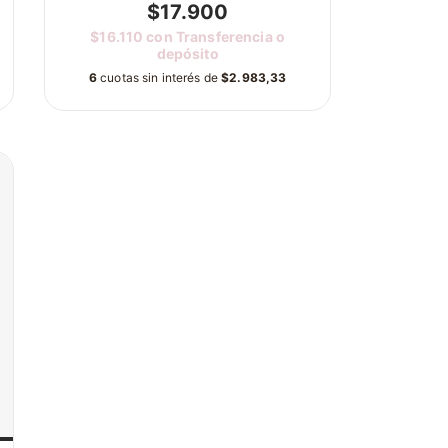
$17.900
$16.110
con
Transferencia o
depósito
6
cuotas sin interés de
$2.983,33