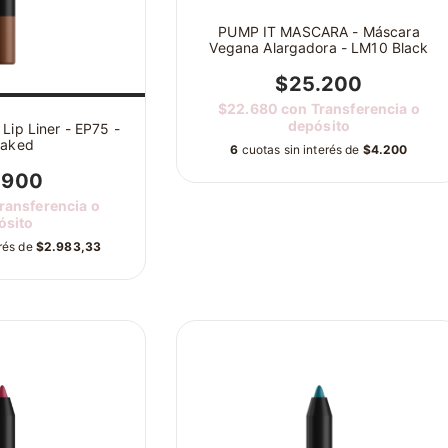
PUMP IT MASCARA - Máscara
Vegana Alargadora - LM10 Black
$25.200
$22.680
con
Transferencia o
depósito
Lip Liner - EP75 -
naked
6
cuotas sin interés de
$4.200
.900
ransferencia o
ósito
erés de
$2.983,33