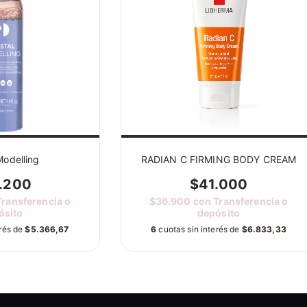
Modelling
RADIAN C FIRMING BODY CREAM
.200
$41.000
Transferencia o
$36.900
con
Transferencia o
ósito
depósito
erés de
$5.366,67
6
cuotas sin interés de
$6.833,33