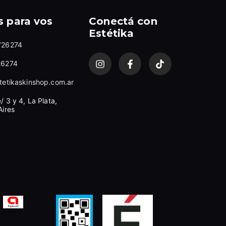
 para vos
Conectá con
Estétika
726274
26274
tetikaskinshop.com.ar
/ 3 y 4, La Plata,
Aires