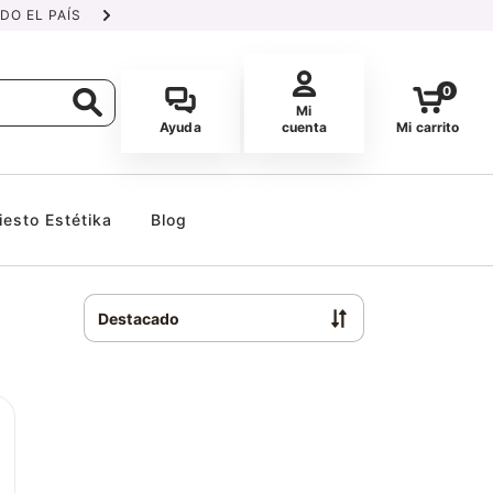
DO EL PAÍS
DELIVERY GRATUITO 
0
Mi
Ayuda
cuenta
Mi carrito
iesto Estétika
Blog