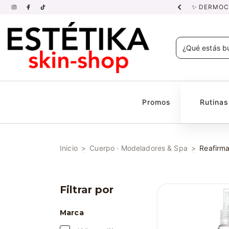
NDADAS POR PROFESIONALES.
✨ DERMOCO
Promos
Rutina
Inicio
>
Cuerpo · Modeladores & Spa
>
Reafirm
Filtrar por
Marca