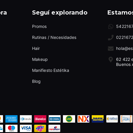
ra
Seguí explorando
Estamos
Promos
542216
Rutinas / Necesidades
022167
Hair
hola@es
Makeup
62 422 e
Buenos 
Manifiesto Estétika
Blog