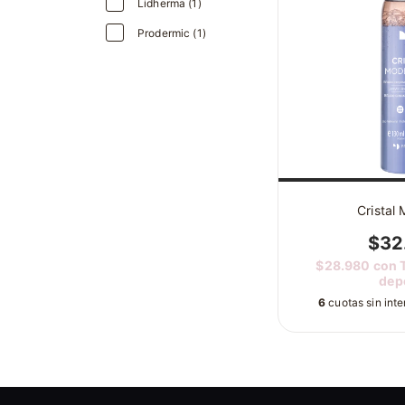
Lidherma (1)
Prodermic (1)
Cristal 
$32
$28.980
con
dep
6
cuotas sin int