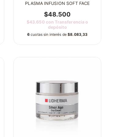
PLASMA INFUSION SOFT FACE
$48.500
$43.650
con
Transferencia o
depósito
6
cuotas sin interés de
$8.083,33