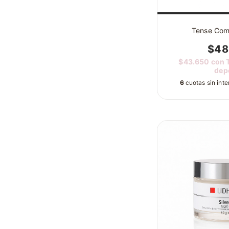
Tense Com
$48
$43.650
con
dep
6
cuotas sin int