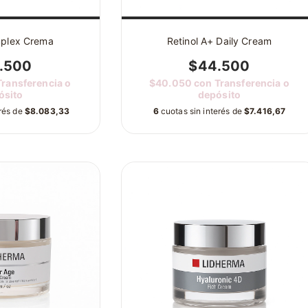
plex Crema
Retinol A+ Daily Cream
.500
$44.500
Transferencia o
$40.050
con
Transferencia o
ósito
depósito
erés de
$8.083,33
6
cuotas sin interés de
$7.416,67