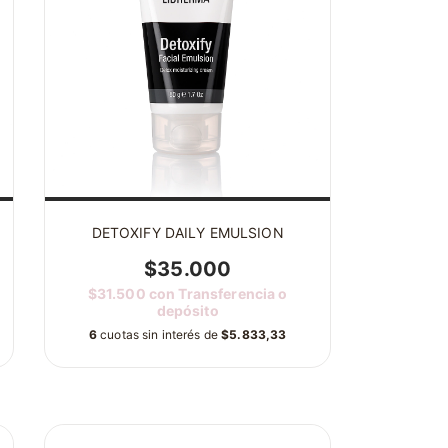
DETOXIFY DAILY EMULSION
$35.000
$31.500
con
Transferencia o
depósito
6
cuotas sin interés de
$5.833,33