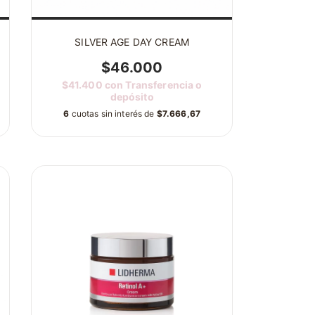
SILVER AGE DAY CREAM
$46.000
$41.400
con
Transferencia o
depósito
6
cuotas sin interés de
$7.666,67