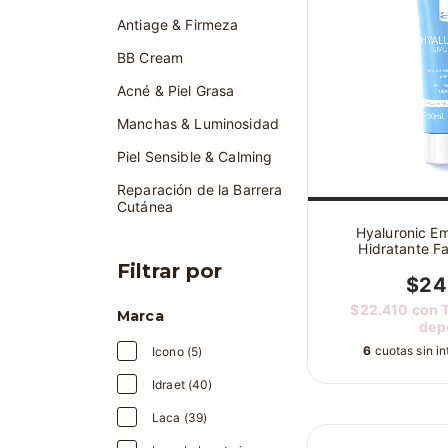
Antiage & Firmeza
BB Cream
Acné & Piel Grasa
Manchas & Luminosidad
Piel Sensible & Calming
Reparación de la Barrera
Cutánea
Hyaluronic Em
Hidratante Fa
Hialu
Filtrar por
$24
$22.410
con
Marca
dep
6
cuotas sin i
Icono (5)
Idraet (40)
Laca (39)