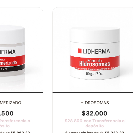
IMERIZADO
HIDROSOMAS
.500
$32.000
ransferencia o
$28.800
con
Transferencia o
ósito
depósito
erés de
$5.083,33
6
cuotas sin interés de
$5.333,33