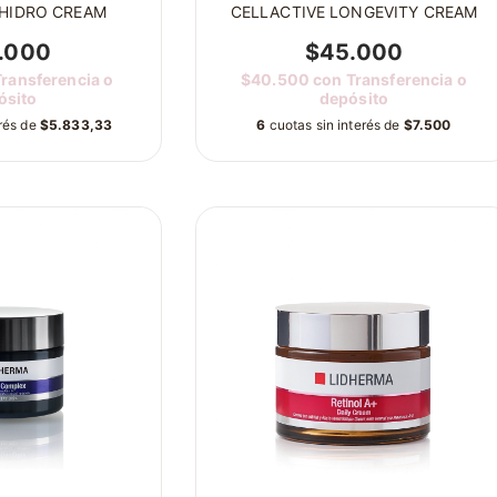
 HIDRO CREAM
CELLACTIVE LONGEVITY CREAM
.000
$45.000
Transferencia o
$40.500
con
Transferencia o
ósito
depósito
erés de
$5.833,33
6
cuotas sin interés de
$7.500