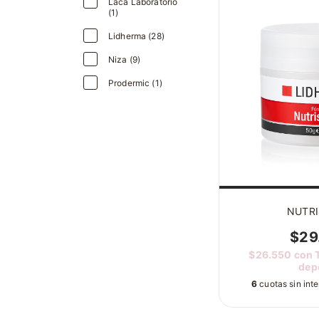
Laca Laboratorio
(1)
Lidherma (28)
Niza (9)
Prodermic (1)
NUTR
$29
$26.550
con
dep
6
cuotas sin int