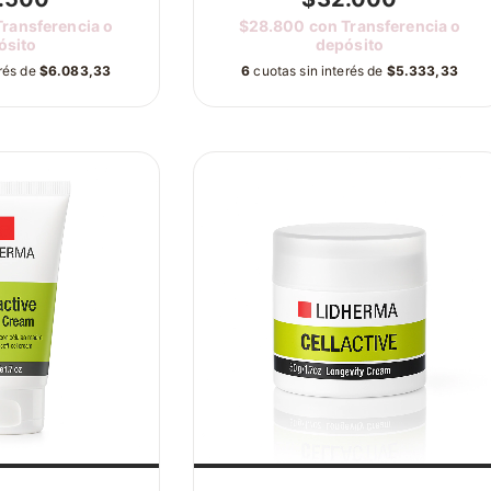
Transferencia o
$28.800
con
Transferencia o
ósito
depósito
erés de
$6.083,33
6
cuotas sin interés de
$5.333,33