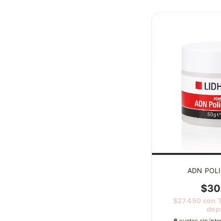
ADN POL
$30
$27.450
con
T
dep
6
cuotas sin int