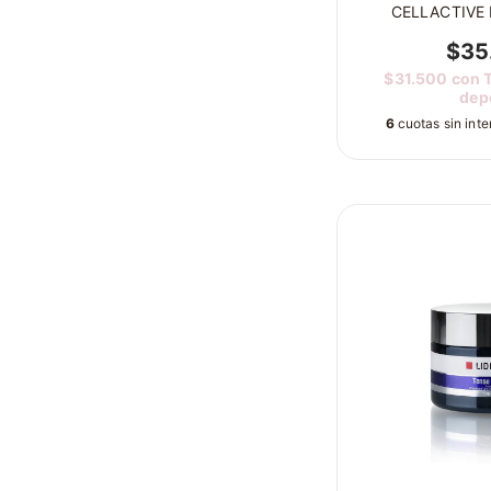
CELLACTIVE
$35
$31.500
con
dep
6
cuotas sin int