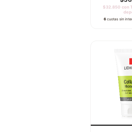
$32.850
con
dep
6
cuotas sin int