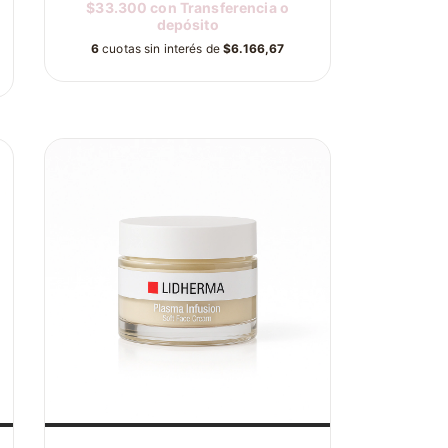
$33.300
con
Transferencia o
depósito
6
cuotas sin interés de
$6.166,67