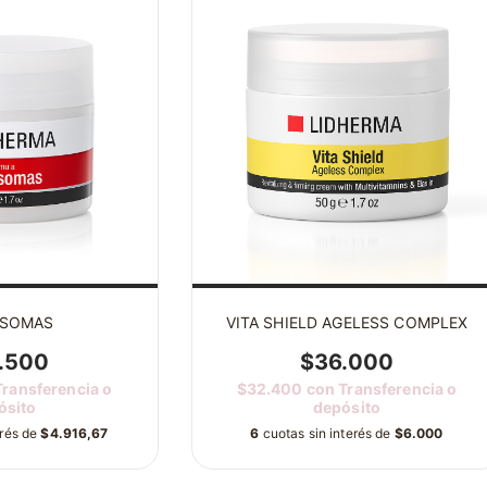
ISOMAS
VITA SHIELD AGELESS COMPLEX
.500
$36.000
Transferencia o
$32.400
con
Transferencia o
ósito
depósito
erés de
$4.916,67
6
cuotas sin interés de
$6.000