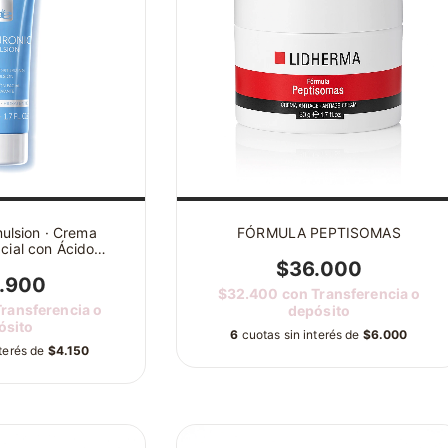
ulsion · Crema
FÓRMULA PEPTISOMAS
cial con Ácido
rónico
$36.000
.900
$32.400
con
Transferencia o
Transferencia o
depósito
ósito
6
cuotas sin interés de
$6.000
nterés de
$4.150