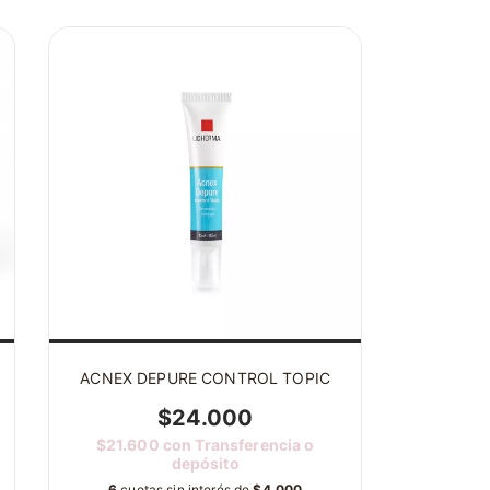
ACNEX DEPURE CONTROL TOPIC
$24.000
$21.600
con
Transferencia o
depósito
6
cuotas sin interés de
$4.000