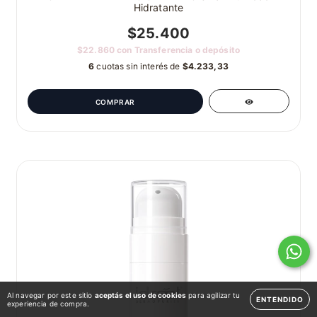
Hidratante
$25.400
$22.860
con
Transferencia o depósito
6
cuotas sin interés de
$4.233,33
Al navegar por este sitio
aceptás el uso de cookies
para agilizar tu
ENTENDIDO
experiencia de compra.