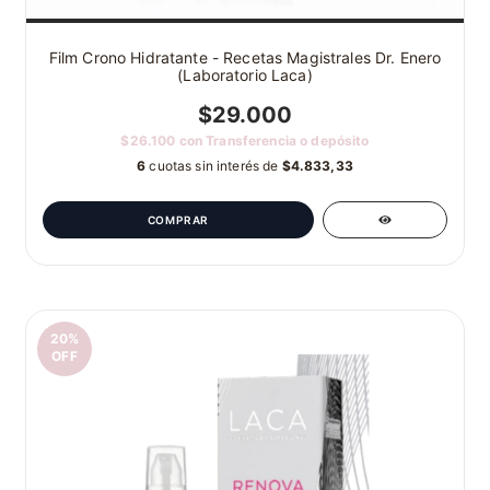
Film Crono Hidratante - Recetas Magistrales Dr. Enero
(Laboratorio Laca)
$29.000
$26.100
con
Transferencia o depósito
6
cuotas sin interés de
$4.833,33
20
%
OFF