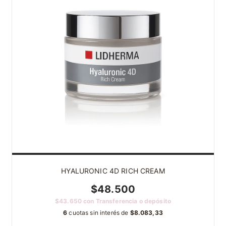
HYALURONIC 4D RICH CREAM
$48.500
$43.650
con
Transferencia o depósito
6
cuotas sin interés de
$8.083,33