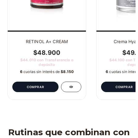
RETINOL A+ CREAM
Crema Hyal
$48.900
$49.
$44.010
con
Transferencia o
$44.100
con
Tr
depósito
depós
6
cuotas sin interés de
$8.150
6
cuotas sin inter
Rutinas que combinan con