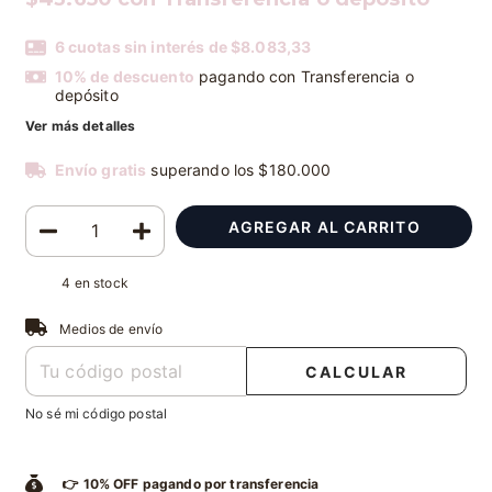
6
cuotas sin interés de
$8.083,33
10% de descuento
pagando con Transferencia o
depósito
Ver más detalles
Envío gratis
superando los
$180.000
4
en stock
Entregas para el CP:
CAMBIAR CP
Medios de envío
CALCULAR
No sé mi código postal
👉 10% OFF pagando por transferencia