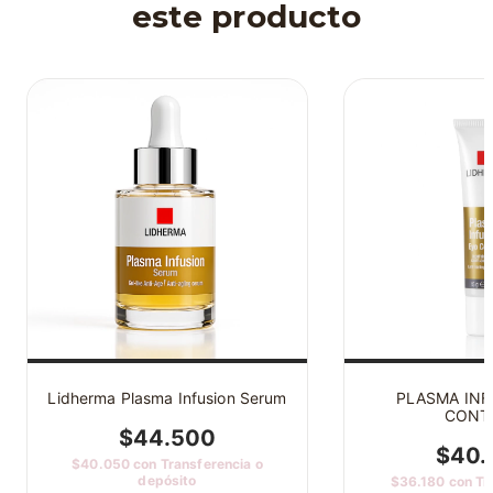
este producto
Lidherma Plasma Infusion Serum
PLASMA INF
CONT
$44.500
$40.
$40.050
con
Transferencia o
depósito
$36.180
con
Tr