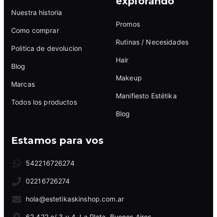
explorando
Nuestra historia
Promos
Como comprar
Rutinas / Necesidades
Politica de devolucion
Hair
Blog
Makeup
Marcas
Manifiesto Estétika
Todos los productos
Blog
Estamos para vos
542216726274
02216726274
hola@estetikaskinshop.com.ar
62 422 e/ 3 y 4, La Plata, Buenos Aires